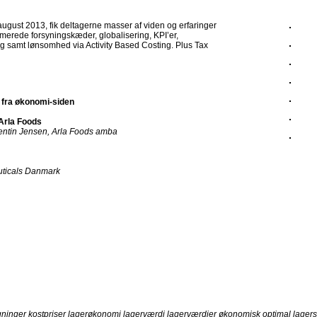
august 2013, fik deltagerne masser af viden og erfaringer
merede forsyningskæder, globalisering, KPI’er,
 samt lønsomhed via Activity Based Costing. Plus Tax
t fra økonomi-siden
Arla Foods
lentin Jensen, Arla Foods amba
uticals Danmark
gninger kostpriser lagerøkonomi lagerværdi lagerværdier økonomisk optimal lagers