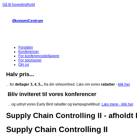
Gå til hovedindhold
ØkonomiCentrum
Forsiden
Konferencer
For konferencedeltagere
For sponsorer
Om os
Halv pris...
... for
deltager 3, 4, 5...
fra din virksomhed. Læs om vores
rabatter
-
klik her
Bliv inviteret til vores konferencer
... og udnyt vores Early Bird rabatter og kampagnetilbud.
Læs mere - klik her
.
Supply Chain Controlling II - afholdt
Supply Chain Controlling II