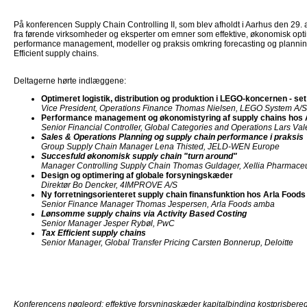
På konferencen Supply Chain Controlling II, som blev afholdt i Aarhus den 29. 
fra førende virksomheder og eksperter om emner som effektive, økonomisk opti
performance management, modeller og praksis omkring forecasting og planning
Efficient supply chains.
Deltagerne hørte indlæggene:
Optimeret logistik, distribution og produktion i LEGO-koncernen - se
Vice President, Operations Finance Thomas Nielsen, LEGO System A/S
Performance management og økonomistyring af supply chains hos 
Senior Financial Controller, Global Categories and Operations Lars Va
Sales & Operations Planning og supply chain performance i praksis
Group Supply Chain Manager Lena Thisted, JELD-WEN Europe
Succesfuld økonomisk supply chain "turn around"
Manager Controlling Supply Chain Thomas Guldager, Xellia Pharmace
Design og optimering af globale forsyningskæder
Direktør Bo Dencker, 4IMPROVE A/S
Ny forretningsorienteret supply chain finansfunktion hos Arla Foods
Senior Finance Manager Thomas Jespersen, Arla Foods amba
Lønsomme supply chains via Activity Based Costing
Senior Manager Jesper Rybøl, PwC
Tax Efficient supply chains
Senior Manager, Global Transfer Pricing Carsten Bonnerup, Deloitte
Konferencens nøgleord: effektive forsyningskæder kapitalbinding kostprisbere