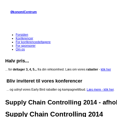
Gå til hovedindhold
ØkonomiCentrum
Forsiden
Konferencer
For konferencedeltagere
For sponsorer
Om os
Halv pris...
... for
deltager 3, 4, 5...
fra din virksomhed. Læs om vores
rabatter
-
klik her
Bliv inviteret til vores konferencer
... og udnyt vores Early Bird rabatter og kampagnetilbud.
Læs mere - klik her
.
Supply Chain Controlling 2014 - afho
Supply Chain Controlling 2014