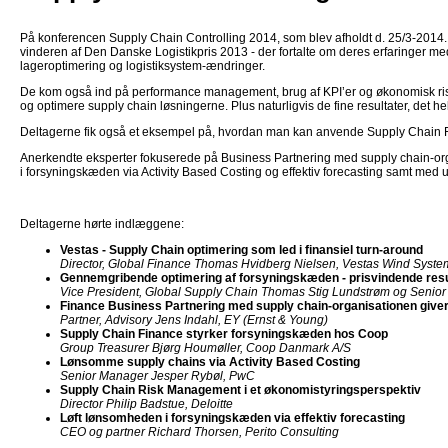
På konferencen Supply Chain Controlling 2014, som blev afholdt d. 25/3-2014. 
vinderen af Den Danske Logistikpris 2013 - der fortalte om deres erfaringer med
lageroptimering og logistiksystem-ændringer.
De kom også ind på performance management, brug af KPI’er og økonomisk risk 
og optimere supply chain løsningerne. Plus naturligvis de fine resultater, det he
Deltagerne fik også et eksempel på, hvordan man kan anvende Supply Chain Fin
Anerkendte eksperter fokuserede på Business Partnering med supply chain-o
i forsyningskæden via Activity Based Costing og effektiv forecasting samt med u
Deltagerne hørte indlæggene:
Vestas - Supply Chain optimering som led i finansiel turn-around
Director, Global Finance Thomas Hvidberg Nielsen, Vestas Wind Syste
Gennemgribende optimering af forsyningskæden - prisvindende resu
Vice President, Global Supply Chain Thomas Stig Lundstrøm og Senior
Finance Business Partnering med supply chain-organisationen giver
Partner, Advisory Jens Indahl, EY (Ernst & Young)
Supply Chain Finance styrker forsyningskæden hos Coop
Group Treasurer Bjørg Houmøller, Coop Danmark A/S
Lønsomme supply chains via Activity Based Costing
Senior Manager Jesper Rybøl, PwC
Supply Chain Risk Management i et økonomistyringsperspektiv
Director Philip Badstue, Deloitte
Løft lønsomheden i forsyningskæden via effektiv forecasting
CEO og partner Richard Thorsen, Perito Consulting