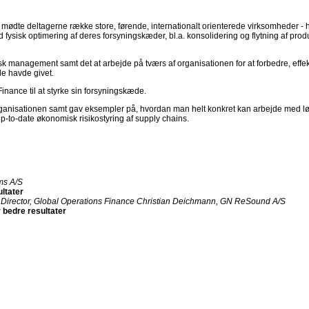
mødte deltagerne række store, førende, internationalt orienterede virksomheder -
 fysisk optimering af deres forsyningskæder, bl.a. konsolidering og flytning af prod
management samt det at arbejde på tværs af organisationen for at forbedre, effek
le havde givet.
ance til at styrke sin forsyningskæde.
rganisationen samt gav eksempler på, hvordan man helt konkret kan arbejde med 
p-to-date økonomisk risikostyring af supply chains.
ms A/S
ltater
 Director, Global Operations Finance Christian Deichmann, GN ReSound A/S
 bedre resultater