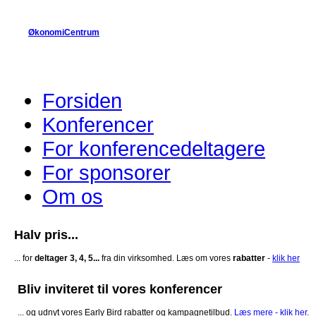
Gå til hovedindhold
ØkonomiCentrum
Forsiden
Konferencer
For konferencedeltagere
For sponsorer
Om os
Halv pris...
... for
deltager 3, 4, 5...
fra din virksomhed. Læs om vores
rabatter
-
klik her
Bliv inviteret til vores konferencer
... og udnyt vores Early Bird rabatter og kampagnetilbud.
Læs mere - klik her
.