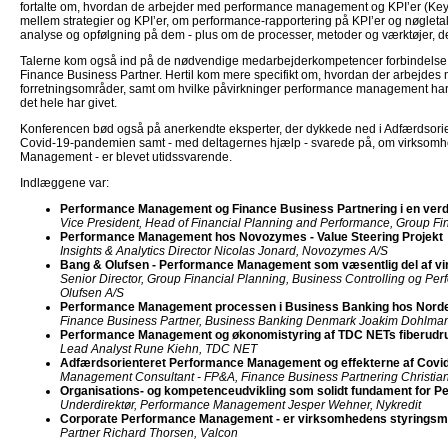
fortalte om, hvordan de arbejder med performance management og KPI’er (Key
mellem strategier og KPI’er, om performance-rapportering på KPI’er og nøgletal,
analyse og opfølgning på dem - plus om de processer, metoder og værktøjer, 
Talerne kom også ind på de nødvendige medarbejderkompetencer forbindelse 
Finance Business Partner. Hertil kom mere specifikt om, hvordan der arbejd
forretningsområder, samt om hvilke påvirkninger performance management har 
det hele har givet.
Konferencen bød også på anerkendte eksperter, der dykkede ned i Adfærdsori
Covid-19-pandemien samt - med deltagernes hjælp - svarede på, om virksomh
Management - er blevet utidssvarende.
Indlæggene var:
Performance Management og Finance Business Partnering i en ve
Vice President, Head of Financial Planning and Performance, Group Fi
Performance Management hos Novozymes - Value Steering Projekt
Insights & Analytics Director Nicolas Jonard, Novozymes A/S
Bang & Olufsen - Performance Management som væsentlig del af v
Senior Director, Group Financial Planning, Business Controlling og P
Olufsen A/S
Performance Management processen i Business Banking hos Norde
Finance Business Partner, Business Banking Denmark Joakim Dohlma
Performance Management og økonomistyring af TDC NETs fiberudru
Lead Analyst Rune Kiehn, TDC NET
Adfærdsorienteret Performance Management og effekterne af Covi
Management Consultant - FP&A, Finance Business Partnering Christia
Organisations- og kompetenceudvikling som solidt fundament for 
Underdirektør, Performance Management Jesper Wehner, Nykredit
Corporate Performance Management - er virksomhedens styringsmo
Partner Richard Thorsen, Valcon