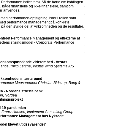
 Performance Indicators). Så de hørte om koblingen
 både finansielle og ikke-finansielle, samt om
der anvendes.
med performance-opfølgning, især i rollen som
es med performance management på konkrete
på den øvrige del af virksomheden og de resultater,
enteret Performance Management og effekterne af
edens styringsmodel - Corporate Performance
rdensomspændende virksomhed - Vestas
nance Philip Lerche, Vestas Wind Systems A/S
irksomhedens turnaround
erformance Measurement Christian Bidstrup, Bang &
a - Nordens største bank
nn, Nordea
lningsprojekt
d-19-pandemien
n Frantz Hansen, Implement Consulting Group
Performance Management hos Nykredit
del blevet utidssvarende?