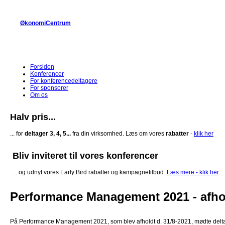
Gå til hovedindhold
ØkonomiCentrum
Forsiden
Konferencer
For konferencedeltagere
For sponsorer
Om os
Halv pris...
... for
deltager 3, 4, 5...
fra din virksomhed. Læs om vores
rabatter
-
klik her
Bliv inviteret til vores konferencer
... og udnyt vores Early Bird rabatter og kampagnetilbud.
Læs mere - klik her
.
Performance Management 2021 - afho
På Performance Management 2021, som blev afholdt d. 31/8-2021, mødte delta