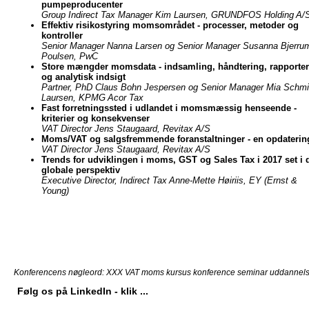
pumpeproducenter
Group Indirect Tax Manager Kim Laursen, GRUNDFOS Holding A/
Effektiv risikostyring momsområdet - processer, metoder og
kontroller
Senior Manager Nanna Larsen og Senior Manager Susanna Bjerru
Poulsen, PwC
Store mængder momsdata - indsamling, håndtering, rapporter
og analytisk indsigt
Partner, PhD Claus Bohn Jespersen og Senior Manager Mia Schmi
Laursen, KPMG Acor Tax
Fast forretningssted i udlandet i momsmæssig henseende -
kriterier og konsekvenser
VAT Director Jens Staugaard, Revitax A/S
Moms/VAT og salgsfremmende foranstaltninger - en opdaterin
VAT Director Jens Staugaard, Revitax A/S
Trends for udviklingen i moms, GST og Sales Tax i 2017 set i 
globale perspektiv
Executive Director, Indirect Tax Anne-Mette Høiriis, EY (Ernst &
Young)
Konferencens nøgleord: XXX VAT moms kursus konference seminar uddanne
Følg os på LinkedIn - klik ...