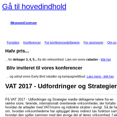
Gå til hovedindhold
ØkonomiCentrum
Forsiden
Konferencer
For konferencedeltagere
For sponsorer
Om os
Halv pris...
... for
deltager 3, 4, 5...
fra din virksomhed. Læs om vores
rabatter
-
klik her
Bliv inviteret til vores konferencer
... og udnyt vores Early Bird rabatter og kampagnetilbud.
Læs mere - klik her
.
VAT 2017 - Udfordringer og Strategier
På VAT 2017 - Udfordringer og Strategier mødte deltagerne talere fra en
række store, førende, internationalt orienterede virksomheder, der fortalte
hvordan de arbejder med VAT/moms og indirekte skatter i øvrigt. Så de h
om, hvordan virksomhederne har opbygget deres indirect tax funktion sam
hvordan den spiller sammen med den øvrige del af deres virksomhed, f.e