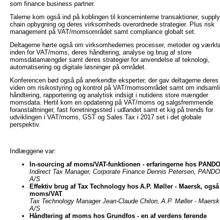
som finance business partner.
Talerne kom også ind på koblingen til koncerninterne transaktioner, supply
chain opbygning og deres virksomheds overordnede strategier. Plus risk
management på VAT/momsområdet samt compliance globalt set.
Deltagerne hørte også om virksomhedernes processer, metoder og værktø
inden for VAT/moms, deres håndtering, analyse og brug af store
momsdatamængder samt deres strategier for anvendelse af teknologi,
automatisering og digitale løsninger på området.
Konferencen bød også på anerkendte eksperter, der gav deltagerne deres
viden om risikostyring og kontrol på VAT/momsområdet samt om indsamli
håndtering, rapportering og analytisk indsigt i nutidens store mængder
momsdata. Hertil kom en opdatering på VAT/moms og salgsfremmende
foranstaltninger, fast forretningssted i udlandet samt et kig på trends for
udviklingen i VAT/moms, GST og Sales Tax i 2017 set i det globale
perspektiv.
Indlæggene var:
In-sourcing af moms/VAT-funktionen - erfaringerne hos PAND
Indirect Tax Manager, Corporate Finance Dennis Petersen, PAND
A/S
Effektiv brug af Tax Technology hos A.P. Møller - Maersk, også
moms/VAT
Tax Technology Manager Jean-Claude Chilon, A.P. Møller - Maersk
A/S
Håndtering af moms hos Grundfos - en af verdens førende