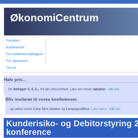
Gå til hovedindhold
ØkonomiCentrum
Forsiden
Konferencer
For konferencedeltagere
For sponsorer
Om os
Halv pris...
... for
deltager 3, 4, 5...
fra din virksomhed. Læs om vores
rabatter
-
klik her
Bliv inviteret til vores konferencer
... og udnyt vores Early Bird rabatter og kampagnetilbud.
Læs mere - klik her
.
Kunderisiko- og Debitorstyring 2
konference