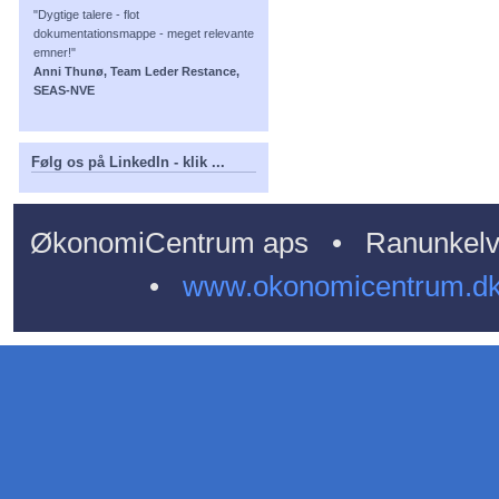
"Dygtige talere - flot
dokumentationsmappe - meget relevante
emner!"
Anni Thunø, Team Leder Restance,
SEAS-NVE
Følg os på LinkedIn - klik ...
ØkonomiCentrum aps • Ranunkelv
•
www.okonomicentrum.d